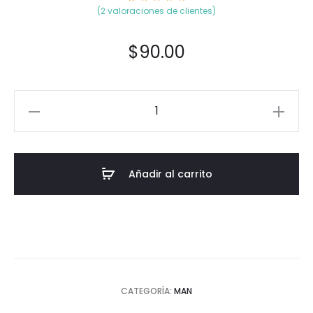
2
Valorad
(
2
valoraciones de clientes)
o
5.00
sobre
5
basado
en
$
90.00
puntuac
iones
de
cliente
s
Añadir al carrito
CATEGORÍA:
MAN