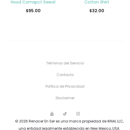
Hood Comapct Sweat
Cotton Shirt
$
95.00
$
32.00
Términos del Servicio
Contacto
Política de Privacidad
Disclaimer
Y
T
I
o
i
n
© 2026 Renacer En Ser es una marca propiedad de IKNAL LLC,
u
k
s
T
T
t
una entidad legalmente establecida en New Mexico, USA.
u
o
a