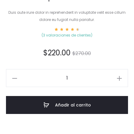
Duis aute irure dolor in reprehenderit in voluptate velit esse cillum
dolore eu fugiat nulla pariatur.
3
Valora
(
3
valoraciones de clientes)
do
4.67
sobre
5
basado
$
220.00
$
270.00
en
puntua
ciones
de
cliente
s
Añadir al carrito