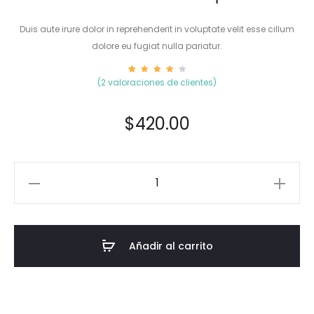
Duis aute irure dolor in reprehenderit in voluptate velit esse cillum
dolore eu fugiat nulla pariatur.
2
Valora
(
2
valoraciones de clientes)
do
4.50
sobre
5
basad
$
420.00
o en
puntua
cione
s de
client
es
Añadir al carrito