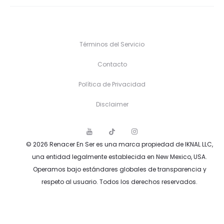
Términos del Servicio
Contacto
Política de Privacidad
Disclaimer
Y
T
I
o
i
n
© 2026 Renacer En Ser es una marca propiedad de IKNAL LLC,
u
k
s
T
T
t
una entidad legalmente establecida en New Mexico, USA.
u
o
a
b
k
g
Operamos bajo estándares globales de transparencia y
e
r
a
respeto al usuario. Todos los derechos reservados.
m